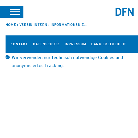
SUCHE
PORTALE
SUPPORT
JOBS
LEICHTE SPRACHE
HOME
VEREIN INTERN
INFORMATIONEN ZUR 35. SITZUNG
VEREIN INTERN
KONTAKT
DATENSCHUTZ
IMPRESSUM
BARRIEREFREIHEIT
Wir verwenden nur technisch notwendige Cookies und
anonymisiertes Tracking.