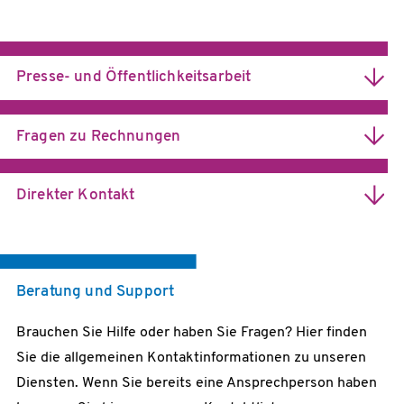
Presse- und Öffentlichkeitsarbeit
Fragen zu Rechnungen
finanzen@dfn.de
Direkter Kontakt
vlnr.: Nina Bark & Maimona Id | Foto: Christoph Schieder
ZUR KONTAKTLISTE
Beratung und Support
Brauchen Sie Hilfe oder haben Sie Fragen? Hier finden
presse@dfn.de
Sie die allgemeinen Kontaktinformationen zu unseren
Diensten. Wenn Sie bereits eine Ansprechperson haben
bark@dfn.de