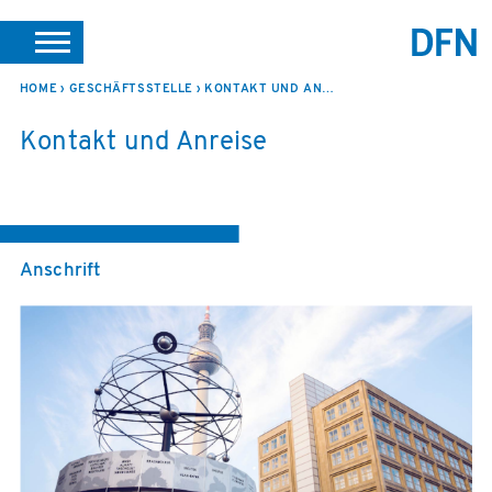
DE
EN
HOME
GESCHÄFTSSTELLE
KONTAKT UND ANREISE
SUCHE
PORTALE
SUPPORT
JOBS
LEICHTE SPRACHE
Kontakt und Anreise
VEREIN INTERN
Anschrift