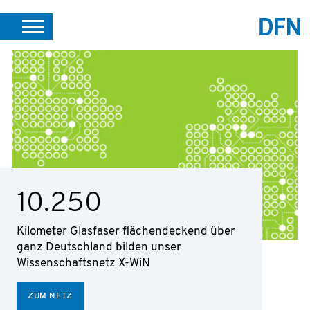
DE
EN
SUCHE
PORTALE
SUPPORT
JOBS
LEICHTE SPRACHE
VEREIN INTERN
364
Mitglieder aus ganz Deutschland
engagieren sich im DFN-Verein
ZUM VEREIN