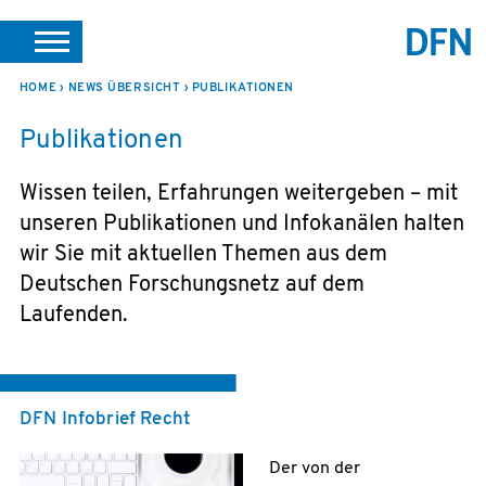
SUCHE
PORTALE
SUPPORT
JOBS
LEICHTE SPRACHE
HOME
NEWS ÜBERSICHT
PUBLIKATIONEN
Publikationen
VEREIN INTERN
Wissen teilen, Erfahrungen weitergeben – mit
unseren Publikationen und Infokanälen halten
wir Sie mit aktuellen Themen aus dem
Deutschen Forschungsnetz auf dem
Laufenden.
DFN Infobrief Recht
Der von der