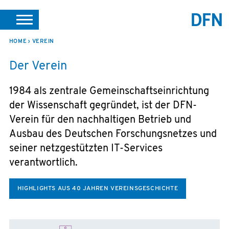
DE
EN
HOME
VEREIN
SUCHE
PORTALE
SUPPORT
JOBS
LEICHTE SPRACHE
Der Verein
VEREIN INTERN
1984 als zentrale Gemeinschaftseinrichtung
der Wissenschaft gegründet, ist der DFN-
Verein für den nachhaltigen Betrieb und
Ausbau des Deutschen Forschungsnetzes und
seiner netzgestützten IT-Services
verantwortlich.
HIGHLIGHTS AUS 40 JAHREN VEREINSGESCHICHTE