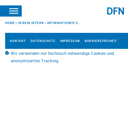
SUCHE
PORTALE
SUPPORT
JOBS
LEICHTE SPRACHE
HOME
VEREIN INTERN
INFORMATIONEN ZUR 350. SITZUNG
VEREIN INTERN
KONTAKT
DATENSCHUTZ
IMPRESSUM
BARRIEREFREIHEIT
Wir verwenden nur technisch notwendige Cookies und
anonymisiertes Tracking.