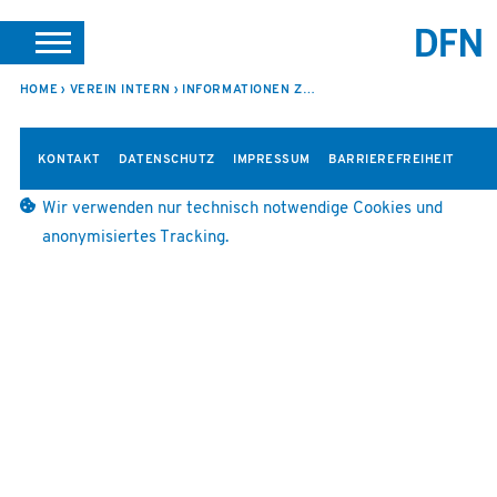
SUCHE
PORTALE
SUPPORT
JOBS
LEICHTE SPRACHE
HOME
VEREIN INTERN
INFORMATIONEN ZUR 362. SITZUNG
VEREIN INTERN
KONTAKT
DATENSCHUTZ
IMPRESSUM
BARRIEREFREIHEIT
Wir verwenden nur technisch notwendige Cookies und
anonymisiertes Tracking.