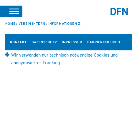
SUCHE
PORTALE
SUPPORT
JOBS
LEICHTE SPRACHE
HOME
VEREIN INTERN
INFORMATIONEN ZUR 5. SITZUNG
VEREIN INTERN
KONTAKT
DATENSCHUTZ
IMPRESSUM
BARRIEREFREIHEIT
Wir verwenden nur technisch notwendige Cookies und
anonymisiertes Tracking.