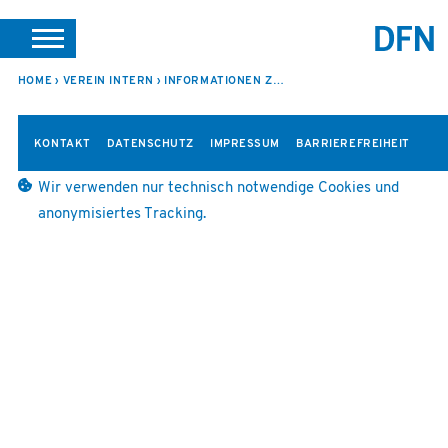
SUCHE
PORTALE
SUPPORT
JOBS
LEICHTE SPRACHE
HOME
VEREIN INTERN
INFORMATIONEN ZUR 97. SITZUNG
VEREIN INTERN
KONTAKT
DATENSCHUTZ
IMPRESSUM
BARRIEREFREIHEIT
Wir verwenden nur technisch notwendige Cookies und
anonymisiertes Tracking.