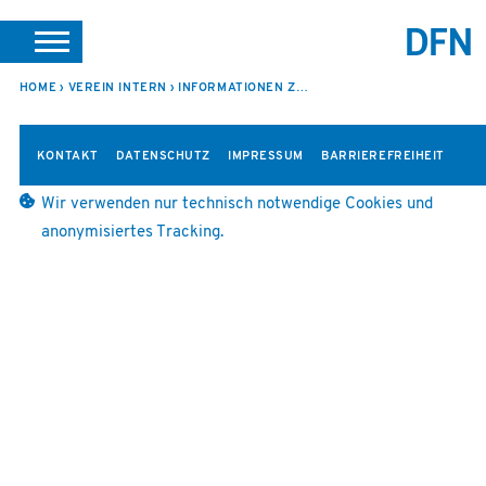
SUCHE
PORTALE
SUPPORT
JOBS
LEICHTE SPRACHE
HOME
VEREIN INTERN
INFORMATIONEN ZUR 98. SITZUNG
VEREIN INTERN
KONTAKT
DATENSCHUTZ
IMPRESSUM
BARRIEREFREIHEIT
Wir verwenden nur technisch notwendige Cookies und
anonymisiertes Tracking.