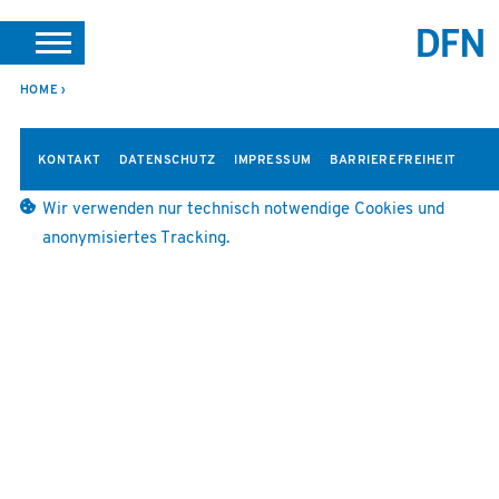
SUCHE
PORTALE
SUPPORT
JOBS
LEICHTE SPRACHE
HOME
VEREIN INTERN
KONTAKT
DATENSCHUTZ
IMPRESSUM
BARRIEREFREIHEIT
Wir verwenden nur technisch notwendige Cookies und
anonymisiertes Tracking.