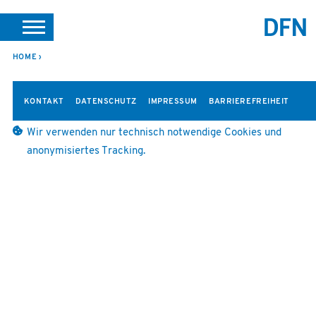
SUCHE
PORTALE
SUPPORT
JOBS
LEICHTE SPRACHE
HOME
VEREIN INTERN
KONTAKT
DATENSCHUTZ
IMPRESSUM
BARRIEREFREIHEIT
Wir verwenden nur technisch notwendige Cookies und
anonymisiertes Tracking.