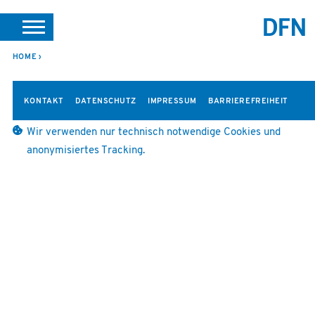
SUCHE
PORTALE
SUPPORT
JOBS
LEICHTE SPRACHE
HOME
VEREIN INTERN
KONTAKT
DATENSCHUTZ
IMPRESSUM
BARRIEREFREIHEIT
Wir verwenden nur technisch notwendige Cookies und
anonymisiertes Tracking.