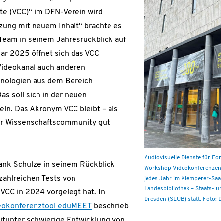
te (VCC)“ im DFN-Verein wird
zung mit neuem Inhalt“ brachte es
Team in seinem Jahresrückblick auf
ar 2025 öffnet sich das VCC
ideokanal auch anderen
nologien aus dem Bereich
as soll sich in der neuen
ln. Das Akronym VCC bleibt – als
er Wissenschaftscommunity gut
Audiovisuelle Dienste für F
ank Schulze in seinem Rückblick
Workshop Videokonferenzen 
zahlreichen Tests von
jedes Jahr im Klemperer-Saa
Landesbibliothek – Staats- u
 VCC in 2024 vorgelegt hat. In
Dresden (SLUB) statt. Foto: D
eokonferenztool eduMEET
beschrieb
itunter schwierige Entwicklung von