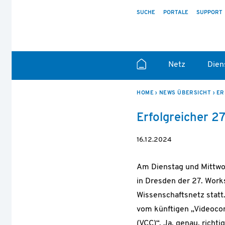
SUCHE
PORTALE
SUPPORT
Netz
Dien
HOME
NEWS ÜBERSICHT
Erfolgreicher 2
16.12.2024
Am Dienstag und Mittwoc
in Dresden der 27. Wor
Wissenschaftsnetz statt
vom künftigen „Videocon
(VCC)“. Ja, genau, rich