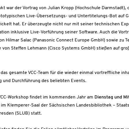
t war der Vortrag von Julian Kropp (Hochschule Darmstadt), d
ototypischen Live-Übersetzungs- und Untertitelungs-Bot auf 
ckelt hat. Er überzeugte nicht nur mit seiner technischen Exp
tion inklusive Live-Vorführung seiner Software. Auch die Vor
on Hilmar Salac (Panasonic Connect Europe GmbH) sowie zu Te
 von Steffen Lehmann (Cisco Systems GmbH) stießen auf groß
das gesamte VCC-Team für die wieder einmal vortreffliche inha
g und Durchführung des beliebten Events.
VCC-Workshop findet im kommenden Jahr am
Dienstag und Mit
t im Klemperer-Saal der Sächsischen Landesbibliothek – Staat
resden (SLUB) statt.