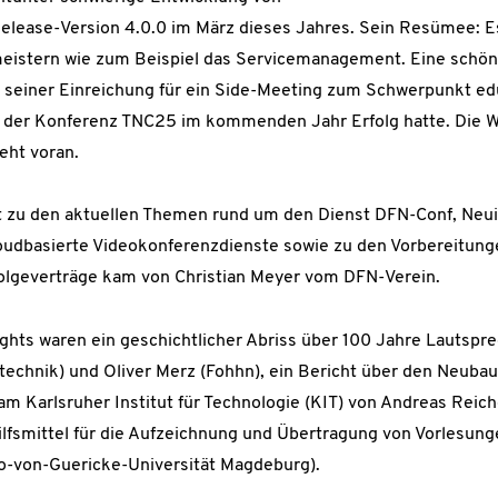
 Release-Version 4.0.0 im März dieses Jahres. Sein Resümee: E
eistern wie zum Beispiel das Servicemanagement. Eine schön
t seiner Einreichung für ein Side-Meeting zum Schwerpunkt 
der Konferenz TNC25 im kommenden Jahr Erfolg hatte. Die W
eht voran.
ht zu den aktuellen Themen rund um den Dienst DFN-Conf, Neu
oudbasierte Videokonferenzdienste sowie zu den Vorbereitung
olgeverträge kam von Christian Meyer vom DFN-Verein.
hts waren ein geschichtlicher Abriss über 100 Jahre Lautspr
echnik) und Oliver Merz (Fohhn), ein Bericht über den Neubau
 Karlsruher Institut für Technologie (KIT) von Andreas Reiche
ilfsmittel für die Aufzeichnung und Übertragung von Vorlesu
o-von-Guericke-Universität Magdeburg).