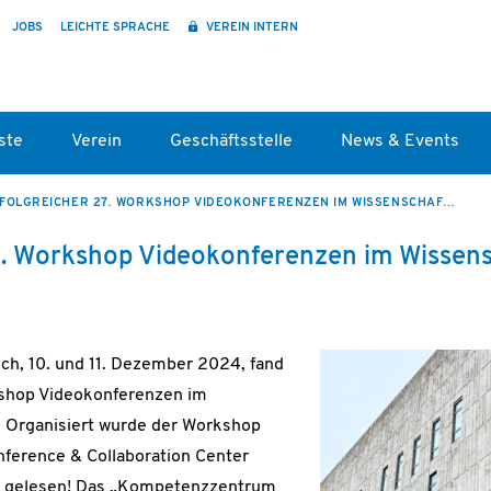
JOBS
LEICHTE SPRACHE
VEREIN INTERN
ste
Verein
Geschäftsstelle
News & Events
ERFOLGREICHER 27. WORKSHOP VIDEOKONFERENZEN IM WISSENSCHAFTSNETZ
7. Workshop Videokonferenzen im Wissen
h, 10. und 11. Dezember 2024, fand
kshop Videokonferenzen im
. Organisiert wurde der Workshop
ference & Collaboration Center
tig gelesen! Das „Kompetenzzentrum