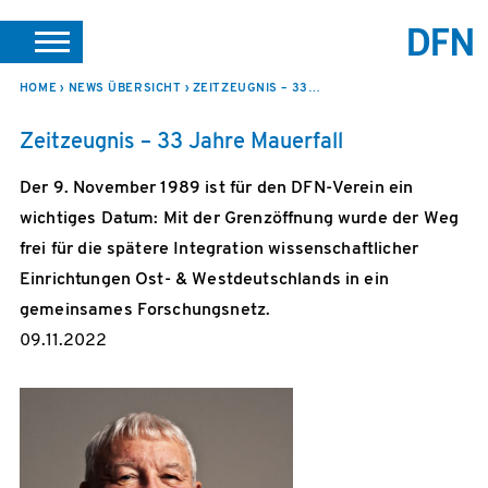
SUCHE
PORTALE
SUPPORT
JOBS
LEICHTE SPRACHE
HOME
NEWS ÜBERSICHT
ZEITZEUGNIS – 33 JAHRE MAUERFALL
VEREIN INTERN
Zeitzeugnis – 33 Jahre Mauerfall
Der 9. November 1989 ist für den DFN-Verein ein
wichtiges Datum: Mit der Grenzöffnung wurde der Weg
frei für die spätere Integration wissenschaftlicher
Einrichtungen Ost- & Westdeutschlands in ein
gemeinsames Forschungsnetz.
09.11.2022