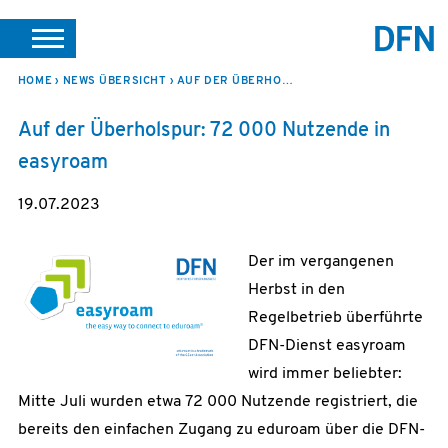
SUCHE
PORTALE
SUPPORT
JOBS
LEICHTE SPRACHE
HOME
NEWS ÜBERSICHT
AUF DER ÜBERHOLSPUR: 72 000 NUTZENDE IN EASYROAM
VEREIN INTERN
Auf der Überholspur: 72 000 Nutzende in
easyroam
19.07.2023
Der im vergangenen
Herbst in den
Regelbetrieb überführte
DFN-Dienst easyroam
wird immer beliebter:
Mitte Juli wurden etwa 72 000 Nutzende registriert, die
bereits den einfachen Zugang zu eduroam über die DFN-