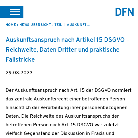
SUCHE
PORTALE
SUPPORT
JOBS
LEICHTE SPRACHE
HOME
NEWS ÜBERSICHT
TEIL 1: AUSKUNFTSANSPRUCH NACH ARTIKEL 15 DSGVO
VEREIN INTERN
Auskunftsanspruch nach Artikel 15 DSGVO –
Reichweite, Daten Dritter und praktische
Fallstricke
29.03.2023
Der Auskunftsanspruch nach Art. 15 der DSGVO normiert
das zentrale Auskunftsrecht einer betroffenen Person
hinsichtlich der Verarbeitung ihrer personenbezogenen
Daten. Die Reichweite des Auskunftsanspruchs der
betroffenen Person nach Art. 15 DSGVO war zuletzt
vielfach Gegenstand der Diskussion in Praxis und