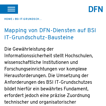
SUCHE
PORTALE
SUPPORT
JOBS
LEICHTE SPRACHE
HOME
BSI IT-GRUNDSCHUTZ-BAUSTEINE
Mapping von DFN-Diensten auf BSI
VEREIN INTERN
IT-Grundschutz-Bausteine
Die Gewährleistung der
Informationssicherheit stellt Hochschulen,
wissenschaftliche Institutionen und
Forschungseinrichtungen vor komplexe
Herausforderungen. Die Umsetzung der
Anforderungen des BSI IT-Grundschutzes
bildet hierfür ein bewährtes Fundament,
erfordert jedoch eine präzise Zuordnung
technischer und organisatorischer