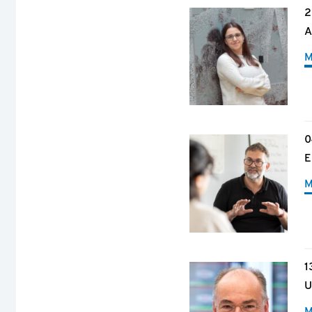
2
A
M
0
E
M
1
U