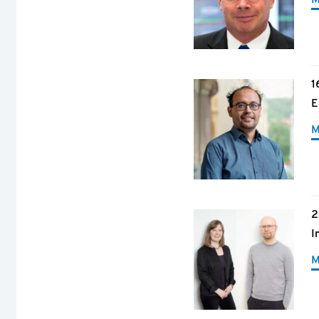
M
1
E
M
2
I
M