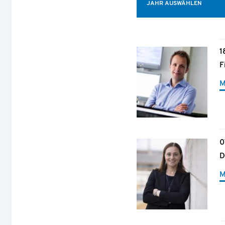
JAHR AUSWÄHLEN
1
F
M
0
D
M