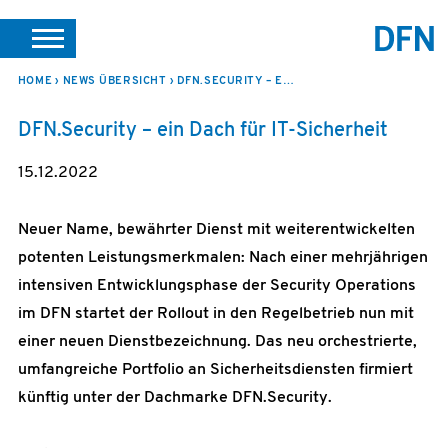
SUCHE
PORTALE
SUPPORT
JOBS
LEICHTE SPRACHE
HOME
NEWS ÜBERSICHT
DFN.SECURITY – EIN DACH FÜR IT-SICHERHEIT
VEREIN INTERN
DFN.Security – ein Dach für IT-Sicherheit
15.12.2022
Neuer Name, bewährter Dienst mit weiterentwickelten
potenten Leistungsmerkmalen: Nach einer mehrjährigen
intensiven Entwicklungsphase der Security Operations
im DFN startet der Rollout in den Regelbetrieb nun mit
einer neuen Dienstbezeichnung. Das neu orchestrierte,
umfangreiche Portfolio an Sicherheitsdiensten firmiert
künftig unter der Dachmarke DFN.Security.