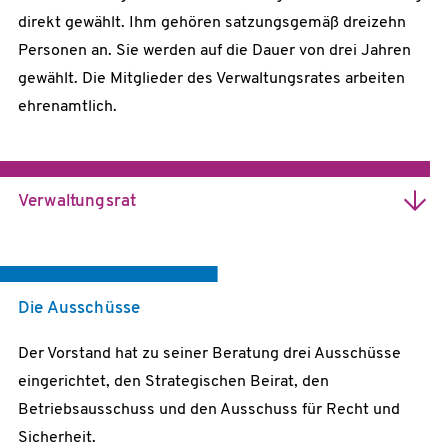
direkt gewählt. Ihm gehören satzungsgemäß dreizehn
Personen an. Sie werden auf die Dauer von drei Jahren
gewählt. Die Mitglieder des Verwaltungsrates arbeiten
ehrenamtlich.
Verwaltungsrat
Kerstin Bein
Leiterin der Universitäts-IT Mannheim
PD Dr. Wolfgang zu Castell
Die Ausschüsse
Direktor des Department Geoinformation und CIO am GFZ
Helmholtz-Zentrum für Geoforschung
Der Vorstand hat zu seiner Beratung drei Ausschüsse
Peter Gietz
eingerichtet, den Strategischen Beirat, den
Gesellschafter-Geschäftsführer der DAASI International
Betriebsausschuss und den Ausschuss für Recht und
GmbH
Sicherheit.
Ilona Glaser