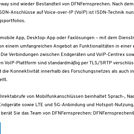
way sind wieder Bestandteil von DFNFernsprechen. Nach dem 
ISDN-Anschlüsse auf Voice-over-IP (VoIP) ist ISDN-Technik nun
sportfolios.
 mobile App, Desktop-App oder Faxlösungen – mit dem Dienst
von einem umfangreichen Angebot an Funktionalitäten in einer 
e Verbindungen zwischen Endgeräten und VoIP-Centrex sowi
en VoIP-Plattform sind standardmäßig per TLS/SRTP verschlüs
die Konnektivität innerhalb des Forschungsnetzes als auch in 
llt.
irektabrufe von Mobilfunkanschlüssen beinhaltet Sprach-, Na
 Endgeräte sowie LTE und 5G-Anbindung und Hotspot-Nutzung
 berät Sie das Team von DFNFernsprechen: DFNFernsprechen