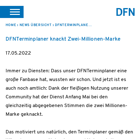
SUCHE
PORTALE
SUPPORT
JOBS
LEICHTE SPRACHE
HOME
NEWS ÜBERSICHT
DFNTERMINPLANER KNACKT ZWEI-MILLIONEN-MARKE
DFNTerminplaner knackt Zwei-Millionen-Marke
VEREIN INTERN
17.05.2022
Immer zu Diensten: Dass unser DFNTerminplaner eine
große Fanbase hat, wussten wir schon. Und jetzt ist es
auch noch amtlich: Dank der fleißigen Nutzung unserer
Community hat der Dienst Anfang Mai bei den
gleichzeitig abgegebenen Stimmen die zwei Millionen-
Marke geknackt.
Das motiviert uns natürlich, den Terminplaner gemäß den