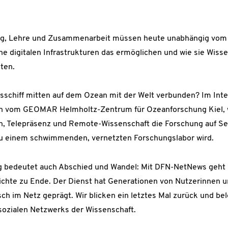
ung, Lehre und Zusammenarbeit müssen heute unabhängig vom O
e digitalen Infrastrukturen das ermöglichen und wie sie Wissen
ten.
sschiff mitten auf dem Ozean mit der Welt verbunden? Im Inter
n vom GEOMAR Helmholtz-Zentrum für Ozeanforschung Kiel, 
n, Telepräsenz und Remote-Wissenschaft die Forschung auf Se
 einem schwimmenden, vernetzten Forschungslabor wird.
ng bedeutet auch Abschied und Wandel: Mit DFN-NetNews geh
ichte zu Ende. Der Dienst hat Generationen von Nutzerinnen u
ch im Netz geprägt. Wir blicken ein letztes Mal zurück und be
sozialen Netzwerks der Wissenschaft.