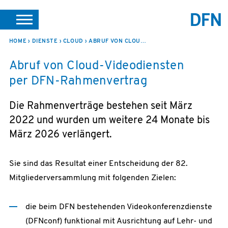
SUCHE
PORTALE
SUPPORT
JOBS
LEICHTE SPRACHE
HOME
DIENSTE
CLOUD
ABRUF VON CLOUD-VIDEODIENSTEN PER DFN-RAHMENVERTRAG
Abruf von Cloud-Videodiensten
VEREIN INTERN
per DFN-Rahmenvertrag
Die Rahmenverträge bestehen seit März
2022 und wurden um weitere 24 Monate bis
März 2026 verlängert.
Sie sind das Resultat einer Entscheidung der 82.
Mitgliederversammlung mit folgenden Zielen:
die beim DFN bestehenden Videokonferenzdienste
(DFNconf) funktional mit Ausrichtung auf Lehr- und