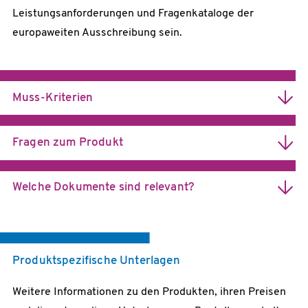
Leistungsanforderungen und Fragenkataloge der
europaweiten Ausschreibung sein.
Muss-Kriterien
Fragen zum Produkt
Welche Dokumente sind relevant?
Cloud-Lösung
EVB-IT Servicevertrag (mit Ausfüllanleitung) für
Merkmale für Online-Lehre (200 Teilnehmer,
Erstbestellung
Breakout-Räume, Rollenvergabe…)
Architektur & Betriebsmodell
EVB-IT Service-AGB
Betrieb in EU, ISO/IEC 27001
Produktspezifische Unterlagen
Alternative Lizenzmodelle
Anlage Z – Zusatzregelungen zum EVB-IT
Zugriff über Web-Browser und Web-Clients
Service
Servicevertrag
Weitere Informationen zu den Produkten, ihren Preisen
API (z. B. für Lern-Management-Systeme)
Funktionalitäten der Clients