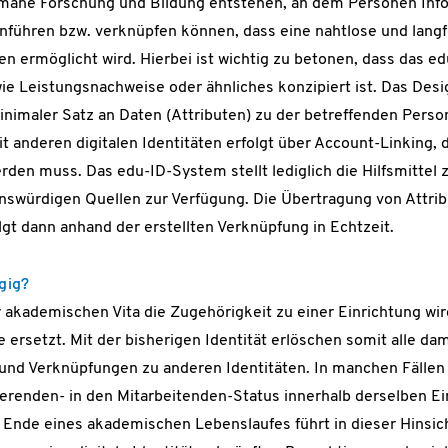
omäne Forschung und Bildung entstehen, an dem Personen Inf
führen bzw. verknüpfen können, dass eine nahtlose und langfr
n ermöglicht wird. Hierbei ist wichtig zu betonen, dass das e
e Leistungsnachweise oder ähnliches konzipiert ist. Das Desig
inimaler Satz an Daten (Attributen) zu der betreffenden Perso
it anderen digitalen Identitäten erfolgt über Account-Linking
en muss. Das edu-ID-System stellt lediglich die Hilfsmittel 
enswürdigen Quellen zur Verfügung. Die Übertragung von Attrib
gt dann anhand der erstellten Verknüpfung in Echtzeit.
gig?
 akademischen Vita die Zugehörigkeit zu einer Einrichtung wird
e ersetzt. Mit der bisherigen Identität erlöschen somit alle d
und Verknüpfungen zu anderen Identitäten. In manchen Fällen 
renden- in den Mitarbeitenden-Status innerhalb derselben Ei
Ende eines akademischen Lebenslaufes führt in dieser Hinsic