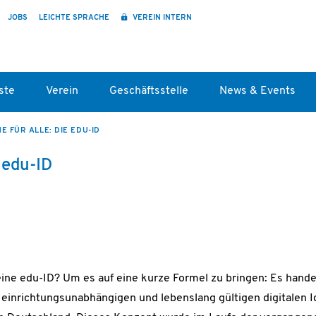
JOBS
LEICHTE SPRACHE
VEREIN INTERN
ste
Verein
Geschäftsstelle
News & Events
NE FÜR ALLE: DIE EDU-ID
e edu-ID
eine edu-ID? Um es auf eine kurze Formel zu bringen: Es hand
 einrichtungsunabhängigen und lebenslang gültigen digitalen I