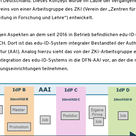
n Deutschland. Dieses Konzept wurde im Laufe der vergangene
eins von einer Arbeitsgruppe des ZKI (Verein der „Zentren für
tung in Forschung und Lehre“) entwickelt.
inigen Aspekten an dem seit 2016 in Betrieb befindlichen edu-
. Dort ist das edu-ID-System integraler Bestandteil der Auth
tur (AAI). Analog hierzu sieht das von der ZKI-Arbeitsgruppe 
ntegration des edu-ID-Systems in die DFN-AAI vor, an der di
ungseinrichtungen teilnehmen.