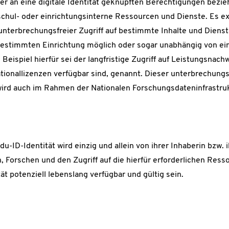
 der an eine digitale Identität geknüpften Berechtigungen bezieh
schul- oder einrichtungsinterne Ressourcen und Dienste. Es ex
 unterbrechungsfreier Zugriff auf bestimmte Inhalte und Dien
bestimmten Einrichtung möglich oder sogar unabhängig von e
Als Beispiel hierfür sei der langfristige Zugriff auf Leistungsna
ationallizenzen verfügbar sind, genannt. Dieser unterbrechungsf
wird auch im Rahmen der Nationalen Forschungsdateninfrastruk
u-ID-Identität wird einzig und allein von ihrer Inhaberin bzw.
 Forschen und den Zugriff auf die hierfür erforderlichen Ress
ät potenziell lebenslang verfügbar und gültig sein.