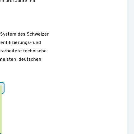
n drei Jahre mit
ID-System des Schweizer
entifizierungs- und
erarbeitete technische
e meisten deutschen