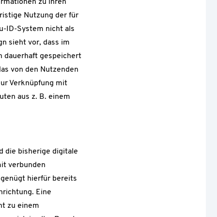
ormationen zu ihren
istige Nutzung der für
du-ID-System nicht als
n sieht vor, dass im
n dauerhaft gespeichert
, das von den Nutzenden
zur Verknüpfung mit
uten aus z. B. einem
 die bisherige digitale
amit verbunden
genügt hierfür bereits
nrichtung. Eine
ht zu einem