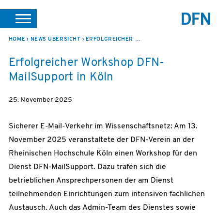
SUCHE
PORTALE
SUPPORT
JOBS
LEICHTE SPRACHE
HOME
NEWS ÜBERSICHT
ERFOLGREICHER WORKSHOP DFN-MAILSUPPORT IN KÖLN
Erfolgreicher Workshop DFN-
VEREIN INTERN
MailSupport in Köln
25. November 2025
Sicherer E-Mail-Verkehr im Wissenschaftsnetz: Am 13.
November 2025 veranstaltete der DFN-Verein an der
Rheinischen Hochschule Köln einen Workshop für den
Dienst DFN-MailSupport. Dazu trafen sich die
betrieblichen Ansprechpersonen der am Dienst
teilnehmenden Einrichtungen zum intensiven fachlichen
Austausch. Auch das Admin-Team des Dienstes sowie