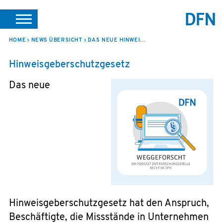
SUCHE
PORTALE
SUPPORT
JOBS
LEICHTE SPRACHE
HOME
NEWS ÜBERSICHT
DAS NEUE HINWEISGEBERSCHUTZGESETZ
VEREIN INTERN
Hinweisgeberschutzgesetz
Das neue
Hinweisgeberschutzgesetz hat den Anspruch,
Beschäftigte, die Missstände in Unternehmen