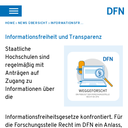
SUCHE
PORTALE
SUPPORT
JOBS
LEICHTE SPRACHE
HOME
NEWS ÜBERSICHT
INFORMATIONSFREIHEIT UND TRANSPARENZ
VEREIN INTERN
Informationsfreiheit und Transparenz
Staatliche
Hochschulen sind
regelmäßig mit
Anträgen auf
Zugang zu
Informationen über
die
Informationsfreiheitsgesetze konfrontiert. Für
die Forschungsstelle Recht im DFN ein Anlass,