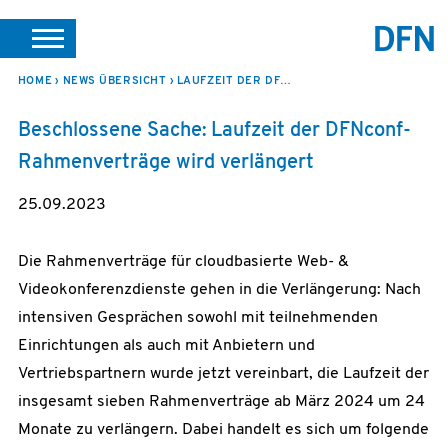
SUCHE
PORTALE
SUPPORT
JOBS
LEICHTE SPRACHE
HOME
NEWS ÜBERSICHT
LAUFZEIT DER DFNCONF-RAHMENVERTRÄGE WIRD VERLÄNGERT
VEREIN INTERN
Beschlossene Sache: Laufzeit der DFNconf-
Rahmenverträge wird verlängert
25.09.2023
Die Rahmenverträge für cloudbasierte Web- &
Videokonferenzdienste gehen in die Verlängerung: Nach
intensiven Gesprächen sowohl mit teilnehmenden
Einrichtungen als auch mit Anbietern und
Vertriebspartnern wurde jetzt vereinbart, die Laufzeit der
insgesamt sieben Rahmenverträge ab März 2024 um 24
Monate zu verlängern. Dabei handelt es sich um folgende