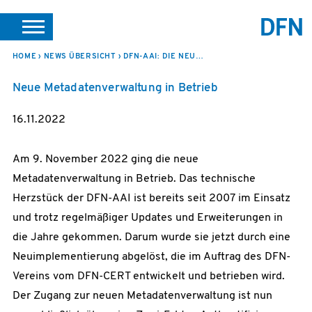
SUCHE
PORTALE
SUPPORT
JOBS
LEICHTE SPRACHE
HOME
NEWS ÜBERSICHT
DFN-AAI: DIE NEUE METADATENVERWALTUNG IST DA!
Neue Metadatenverwaltung in Betrieb
VEREIN INTERN
16.11.2022
Am 9. November 2022 ging die neue
Metadatenverwaltung in Betrieb. Das technische
Herzstück der DFN-AAI ist bereits seit 2007 im Einsatz
und trotz regelmäßiger Updates und Erweiterungen in
die Jahre gekommen. Darum wurde sie jetzt durch eine
Neuimplementierung abgelöst, die im Auftrag des DFN-
Vereins vom DFN-CERT entwickelt und betrieben wird.
Der Zugang zur neuen Metadatenverwaltung ist nun