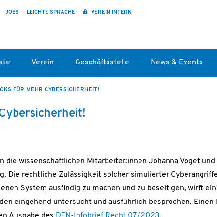
JOBS
LEICHTE SPRACHE
VEREIN INTERN
ste
Verein
Geschäftsstelle
News & Events
CKS FÜR MEHR CYBERSICHERHEIT!
Cybersicherheit!
ln die wissenschaftlichen Mitarbeiter:innen Johanna Voget und
 Die rechtliche Zulässigkeit solcher simulierter Cyberangriffe
genen System ausfindig zu machen und zu beseitigen, wirft ein
den eingehend untersucht und ausführlich besprochen. Einen 
llen Ausgabe des
DFN-Infobrief Recht 07/2023
.