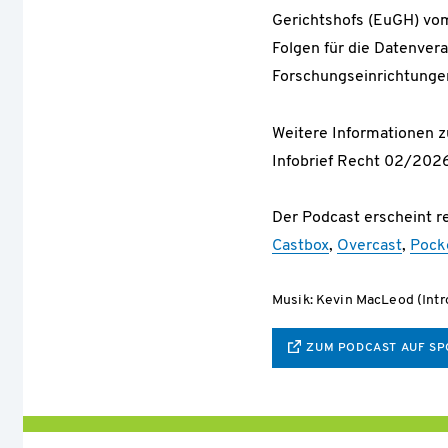
Gerichtshofs (EuGH) vo
Folgen für die Datenver
Forschungseinrichtunge
Weitere Informationen
Infobrief Recht 02/202
Der Podcast erscheint r
Castbox
,
Overcast
,
Pock
Musik: Kevin MacLeod (Int
ZUM PODCAST AUF SP