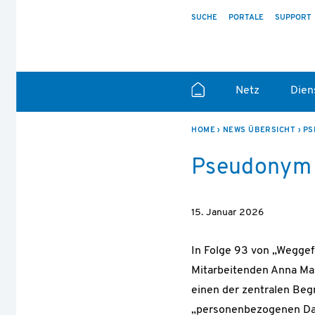
SUCHE
PORTALE
SUPPORT
Netz
Dien
HOME
NEWS ÜBERSICHT
PS
Pseudonym 
15. Januar 2026
In Folge 93 von „Weggef
Mitarbeitenden Anna Ma
einen der zentralen Begr
„personenbezogenen Date