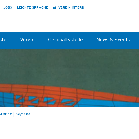
JOBS
LEICHTE SPRACHE
VEREIN INTERN
ste
Verein
Geschäftsstelle
News & Events
BE 12 | 06/1988