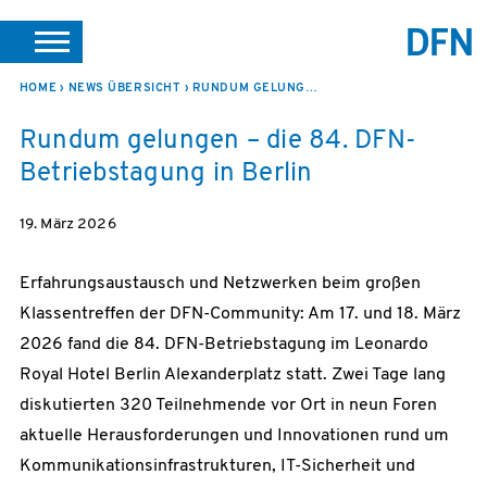
SUCHE
PORTALE
SUPPORT
JOBS
LEICHTE SPRACHE
HOME
NEWS ÜBERSICHT
RUNDUM GELUNGEN – DIE 84. DFN-BETRIEBSTAGUNG
Rundum gelungen – die 84. DFN-
VEREIN INTERN
Betriebstagung in Berlin
19. März 2026
Erfahrungsaustausch und Netzwerken beim großen
Klassentreffen der DFN-Community: Am 17. und 18. März
2026 fand die 84. DFN-Betriebstagung im Leonardo
Royal Hotel Berlin Alexanderplatz statt. Zwei Tage lang
diskutierten 320 Teilnehmende vor Ort in neun Foren
aktuelle Herausforderungen und Innovationen rund um
Kommunikationsinfrastrukturen, IT-Sicherheit und