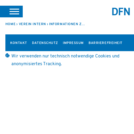
SUCHE
PORTALE
SUPPORT
JOBS
LEICHTE SPRACHE
HOME
VEREIN INTERN
INFORMATIONEN ZUR 85. SITZUNG
VEREIN INTERN
KONTAKT
DATENSCHUTZ
IMPRESSUM
BARRIEREFREIHEIT
Wir verwenden nur technisch notwendige Cookies und
anonymisiertes Tracking.