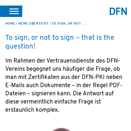
SUCHE
PORTALE
SUPPORT
JOBS
LEICHTE SPRACHE
HOME
NEWS ÜBERSICHT
TO SIGN, OR NOT TO SIGN – THAT IS THE QUESTION!
To sign, or not to sign – that is the
VEREIN INTERN
question!
Im Rahmen der Vertrauensdienste des DFN-
Vereins begegnet uns häufiger die Frage, ob
man mit Zertifikaten aus der DFN-PKI neben
E-Mails auch Dokumente – in der Regel PDF-
Dateien – signieren kann. Die Antwort auf
diese vermeintlich einfache Frage ist
erstaunlich komplex.