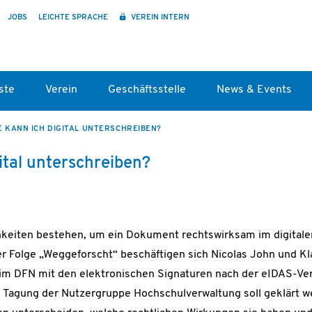
JOBS
LEICHTE SPRACHE
VEREIN INTERN
ste
Verein
Geschäftsstelle
News & Events
E KANN ICH DIGITAL UNTERSCHREIBEN?
ital unterschreiben?
chkeiten bestehen, um ein Dokument rechtswirksam im digital
er Folge „Weggeforscht“ beschäftigen sich Nicolas John und K
 im DFN mit den elektronischen Signaturen nach der eIDAS-Ve
. Tagung der Nutzergruppe Hochschulverwaltung soll geklärt we