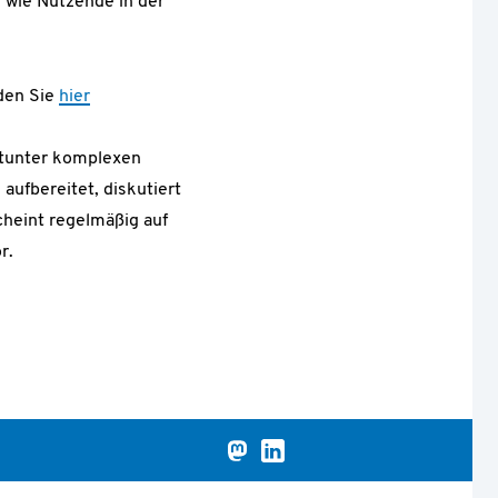
 wie Nutzende in der
den Sie
hier
itunter komplexen
ufbereitet, diskutiert
cheint regelmäßig auf
r.