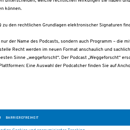
n unterscheiden, welche rechtlichen Wirkungen sie haben und
ren können.
zu den rechtlichen Grundlagen elektronischer Signaturen fin
ht nur der Name des Podcasts, sondern auch Programm – die m
elle Recht werden im neuen Format anschaulich und sachlich a
besten Sinne „weggeforscht“. Der Podcast „Weggeforscht“ ers
Plattformen: Eine Auswahl der Podcatcher finden Sie auf Ancho
M
BARRIEREFREIHEIT