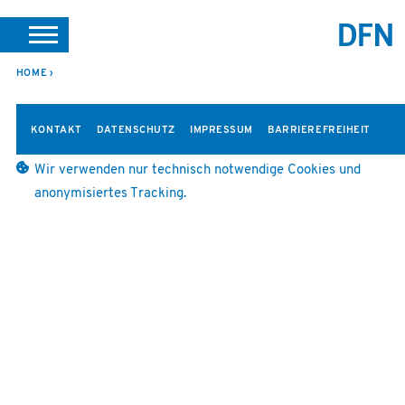
SUCHE
PORTALE
SUPPORT
JOBS
LEICHTE SPRACHE
HOME
VEREIN INTERN
KONTAKT
DATENSCHUTZ
IMPRESSUM
BARRIEREFREIHEIT
Wir verwenden nur technisch notwendige Cookies und
anonymisiertes Tracking.