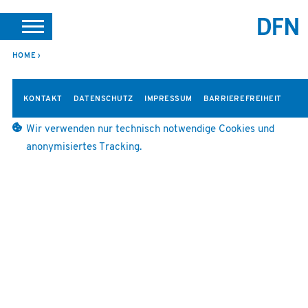
SUCHE
PORTALE
SUPPORT
JOBS
LEICHTE SPRACHE
HOME
VEREIN INTERN
KONTAKT
DATENSCHUTZ
IMPRESSUM
BARRIEREFREIHEIT
Wir verwenden nur technisch notwendige Cookies und
anonymisiertes Tracking.