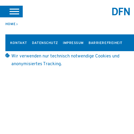
SUCHE
PORTALE
SUPPORT
JOBS
LEICHTE SPRACHE
HOME
VEREIN INTERN
KONTAKT
DATENSCHUTZ
IMPRESSUM
BARRIEREFREIHEIT
Wir verwenden nur technisch notwendige Cookies und
anonymisiertes Tracking.