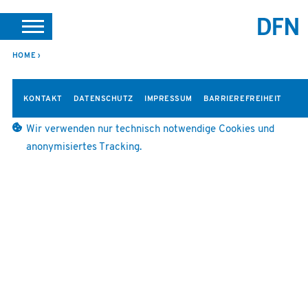
SUCHE
PORTALE
SUPPORT
JOBS
LEICHTE SPRACHE
HOME
VEREIN INTERN
KONTAKT
DATENSCHUTZ
IMPRESSUM
BARRIEREFREIHEIT
Wir verwenden nur technisch notwendige Cookies und
anonymisiertes Tracking.