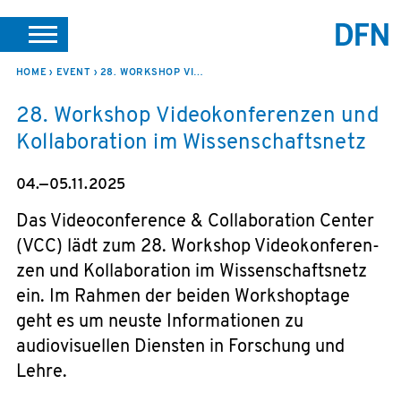
SUCHE
PORTALE
SUPPORT
JOBS
LEICHTE SPRACHE
HOME
EVENT
28. WORKSHOP VIDEOKONFEREN­ZEN UND KOLLABORATION IM WISSENSCHAFTS­NETZ
28. Workshop Videokonferen­zen und
VEREIN INTERN
Kollaboration im Wissenschafts­netz
04.—05.11.2025
Das Videoconference & Collaboration Center
(VCC) lädt zum 28. Workshop Videokonferen­
zen und Kollaboration im Wissenschafts­netz
ein. Im Rahmen der beiden Workshoptage
geht es um neuste Informationen zu
audiovisuellen Diensten in Forschung und
Lehre.