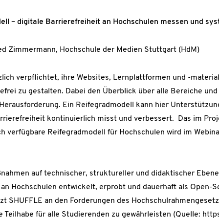
l – digitale Barrierefreiheit an Hochschulen messen und sy
fried Zimmermann, Hochschule der Medien Stuttgart (HdM)
ich verpflichtet, ihre Websites, Lernplattformen und -materia
erefrei zu gestalten. Dabei den Überblick über alle Bereiche u
e Herausforderung. Ein Reifegradmodell kann hier Unterstützun
arrierefreiheit kontinuierlich misst und verbessert. Das im Pr
ich verfügbare Reifegradmodell für Hochschulen wird im Webina
ahmen auf technischer, struktureller und didaktischer Ebene
eit an Hochschulen entwickelt, erprobt und dauerhaft als Open
setzt SHUFFLE an den Forderungen des Hochschulrahmengesetze
 Teilhabe für alle Studierenden zu gewährleisten (Quelle: https