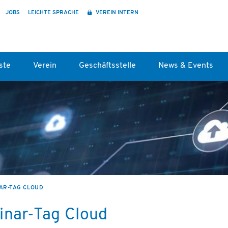
JOBS
LEICHTE SPRACHE
VEREIN INTERN
ste
Verein
Geschäftsstelle
News & Events
NAR-TAG CLOUD
inar-Tag Cloud