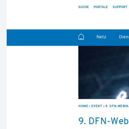
SUCHE
PORTALE
SUPPORT
Netz
Dien
HOME
EVENT
9. DFN-WEBI
9. DFN-Web