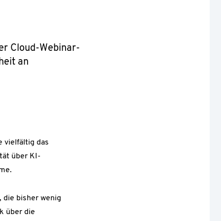
er Cloud-Webinar-
heit an
vielfältig das
ät über KI-
eme.
, die bisher wenig
k über die