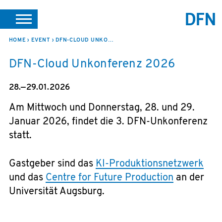
SUCHE
PORTALE
SUPPORT
JOBS
LEICHTE SPRACHE
HOME
EVENT
DFN-CLOUD UNKONFERENZ 2026
DFN-Cloud Unkonferenz 2026
VEREIN INTERN
28.—29.01.2026
Am Mittwoch und Donnerstag, 28. und 29.
Januar 2026, findet die 3. DFN-Unkonferenz
statt.
Gastgeber sind das
KI-Produktionsnetzwerk
und das
Centre for Future Production
an der
Universität Augsburg.