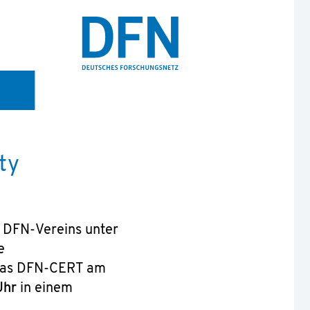
ty
 DFN-Vereins unter
e
 das DFN-CERT am
Uhr
in einem