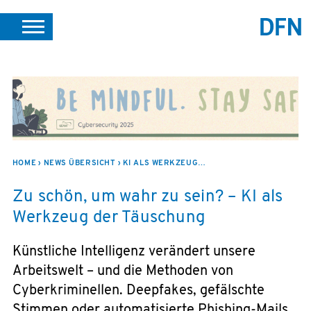
SUCHE
PORTALE
SUPPORT
JOBS
LEICHTE SPRACHE
VEREIN INTERN
HOME
NEWS ÜBERSICHT
KI ALS WERKZEUG DER TÄUSCHUNG
Zu schön, um wahr zu sein? – KI als
Werkzeug der Täuschung
Künstliche Intelligenz verändert unsere
Arbeitswelt – und die Methoden von
Cyberkriminellen. Deepfakes, gefälschte
Stimmen oder automatisierte Phishing-Mails