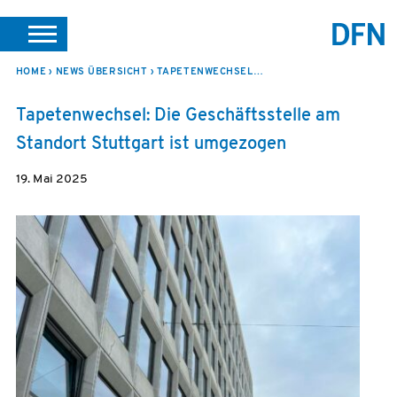
SUCHE
PORTALE
SUPPORT
JOBS
LEICHTE SPRACHE
HOME
NEWS ÜBERSICHT
TAPETENWECHSEL: DIE GESCHÄFTSSTELLE AM STANDORT STUTTGART IST UMGEZOGEN
VEREIN INTERN
Tapetenwechsel: Die Geschäftsstelle am
Standort Stuttgart ist umgezogen
19. Mai 2025