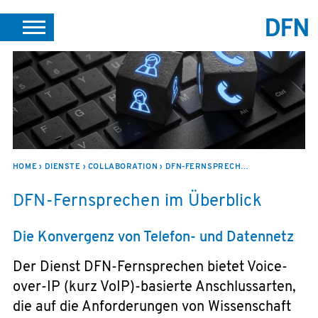
DE
EN
SUCHE
PORTALE
SUPPORT
JOBS
LEICHTE SPRACHE
VEREIN INTERN
HOME
DIENSTE
COLLABORATION
DFN-FERNSPRECHEN
DFN-Fernsprechen im Überblick
Die Konvergenz von Telefon- und Datennetz
Der Dienst DFN-Fernsprechen bietet Voice-
over-IP (kurz VoIP)-basierte Anschlussarten,
die auf die Anforderungen von Wissenschaft