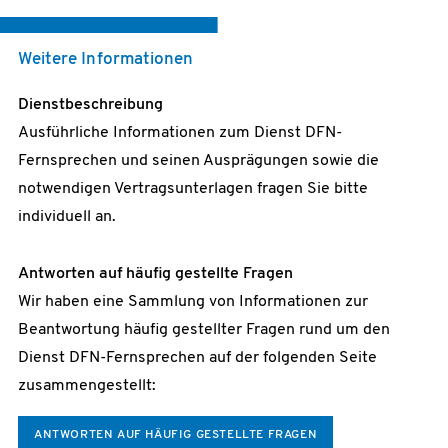
Die VoIP-Telefonanlage des Teilnehmers wird per
Weitere Informationen
SIP-Trunking mit der zentral am Wissenschaftsnetz
Dienstbeschreibung
betriebenen VoIP-Infrastruktur verbunden.
Ausführliche Informationen zum Dienst DFN-
TK-Anlagen werden standardmäßig über redundante
Fernsprechen und seinen Ausprägungen sowie die
Zugänge angebunden, da die VoIP-Infrastruktur
notwendigen Vertragsunterlagen fragen Sie bitte
georedundant betrieben wird.
individuell an.
Die Adressierung der Teilnehmer erfolgt gemäß
E.164.
Antworten auf häufig gestellte Fragen
Die SIP-Signalisierung erfolgt gemäß RFC 3261 bzw.
Wir haben eine Sammlung von Informationen zur
RFC 3398 unter Nutzung des UDP-Protokolls über
Beantwortung häufig gestellter Fragen rund um den
Port 5060.
Dienst DFN-Fernsprechen auf der folgenden Seite
Es werden die Audio-Codecs G.711a, G.711m, G.722,
zusammengestellt:
G.729ab angeboten. Die Aushandlung der Codecs
erfolgt beim Verbindungsaufbau gemäß RFC 3264.
ANTWORTEN AUF HÄUFIG GESTELLTE FRAGEN