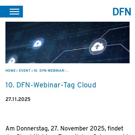
SUCHE
PORTALE
SUPPORT
JOBS
LEICHTE SPRACHE
VEREIN INTERN
HOME
EVENT
10. DFN-WEBINAR-TAG CLOUD
10. DFN-Webinar-Tag Cloud
27.11.2025
Am Donnerstag, 27. November 2025, findet